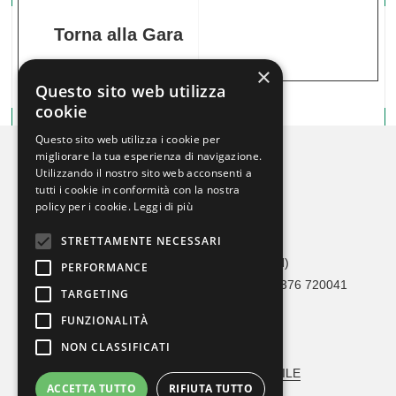
Torna alla Gara
×
Questo sito web utilizza
cookie
Questo sito web utilizza i cookie per
migliorare la tua esperienza di navigazione.
Utilizzando il nostro sito web acconsenti a
tutti i cookie in conformità con la nostra
policy per i cookie.
Leggi di più
STRETTAMENTE NECESSARI
Crono Car Service
Via Adami, 36 46041 Asola (MN)
PERFORMANCE
Tel 0376 1693273 / 342 1626490 – Fax 0376 720041
TARGETING
info@cronocarservice.com
FUNZIONALITÀ
Codice Fiscale: 90026560202
NON CLASSIFICATI
MODELLO ORGANIZZATIVO
VERBALE NOMINA RESPONSABILE
ACCETTA TUTTO
RIFIUTA TUTTO
ⓒ Crono Car Service