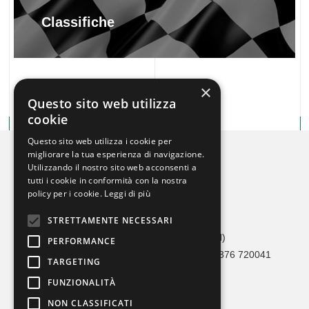
Classifiche
×
Questo sito web utilizza
cookie
Questo sito web utilizza i cookie per
migliorare la tua esperienza di navigazione.
Utilizzando il nostro sito web acconsenti a
tutti i cookie in conformità con la nostra
policy per i cookie.
Leggi di più
STRETTAMENTE NECESSARI
Crono Car Service
Via Adami, 36 46041 Asola (MN)
PERFORMANCE
Tel 0376 1693273 / 342 1626490 – Fax 0376 720041
TARGETING
info@cronocarservice.com
FUNZIONALITÀ
Codice Fiscale: 90026560202
NON CLASSIFICATI
MODELLO ORGANIZZATIVO