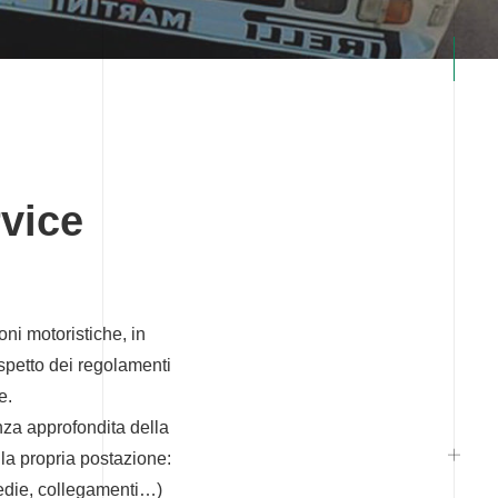
rvice
ni motoristiche, in
rispetto dei regolamenti
e.
enza approfondita della
ella propria postazione:
 sedie, collegamenti…)