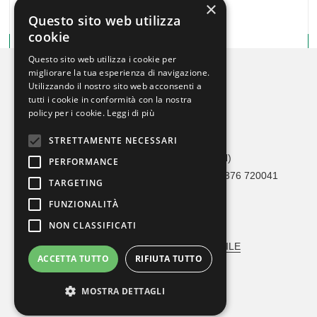
×
Questo sito web utilizza
cookie
Questo sito web utilizza i cookie per
migliorare la tua esperienza di navigazione.
Utilizzando il nostro sito web acconsenti a
tutti i cookie in conformità con la nostra
policy per i cookie.
Leggi di più
STRETTAMENTE NECESSARI
Crono Car Service
Via Adami, 36 46041 Asola (MN)
PERFORMANCE
Tel 0376 1693273 / 342 1626490 – Fax 0376 720041
TARGETING
info@cronocarservice.com
FUNZIONALITÀ
Codice Fiscale: 90026560202
NON CLASSIFICATI
MODELLO ORGANIZZATIVO
VERBALE NOMINA RESPONSABILE
ACCETTA TUTTO
RIFIUTA TUTTO
ⓒ Crono Car Service
MOSTRA DETTAGLI
Web Agency