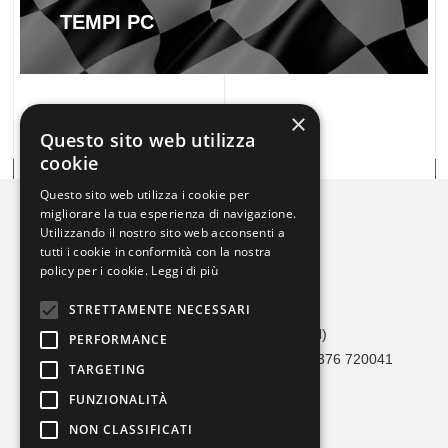
TEMPI PC
×
Questo sito web utilizza
cookie
Questo sito web utilizza i cookie per
migliorare la tua esperienza di navigazione.
Utilizzando il nostro sito web acconsenti a
tutti i cookie in conformità con la nostra
policy per i cookie.
Leggi di più
STRETTAMENTE NECESSARI
Crono Car Service
Via Adami, 36 46041 Asola (MN)
PERFORMANCE
Tel 0376 1693273 / 342 1626490 – Fax 0376 720041
TARGETING
info@cronocarservice.com
FUNZIONALITÀ
Codice Fiscale: 90026560202
NON CLASSIFICATI
MODELLO ORGANIZZATIVO