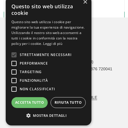
×
Questo sito web utilizza
cookie
Questo sito web utilizza i cookie per
migliorare la tua esperienza di navigazione.
Utilizzando il nostro sito web acconsenti a
tutti i cookie in conformità con la nostra
policy per i cookie.
Leggi di più
STRETTAMENTE NECESSARI
Crono Car Service
Via Adami, 36 46041 Asola (MN)
PERFORMANCE
Tel 0376 1693273 / 342 1626490 – Fax 0376 720041
TARGETING
info@cronocarservice.com
FUNZIONALITÀ
Codice Fiscale: 90026560202
NON CLASSIFICATI
MODELLO ORGANIZZATIVO
VERBALE NOMINA RESPONSABILE
ACCETTA TUTTO
RIFIUTA TUTTO
ⓒ Crono Car Service
MOSTRA DETTAGLI
Web Agency