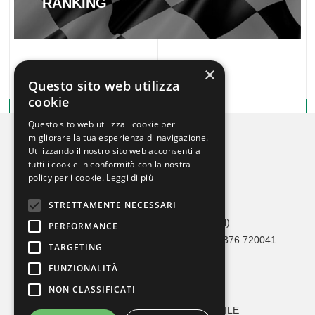
RANKING
×
Questo sito web utilizza
cookie
Questo sito web utilizza i cookie per
migliorare la tua esperienza di navigazione.
Utilizzando il nostro sito web acconsenti a
tutti i cookie in conformità con la nostra
policy per i cookie.
Leggi di più
STRETTAMENTE NECESSARI
Crono Car Service
Via Adami, 36 46041 Asola (MN)
PERFORMANCE
Tel 0376 1693273 / 342 1626490 – Fax 0376 720041
TARGETING
info@cronocarservice.com
FUNZIONALITÀ
Codice Fiscale: 90026560202
NON CLASSIFICATI
MODELLO ORGANIZZATIVO
VERBALE NOMINA RESPONSABILE